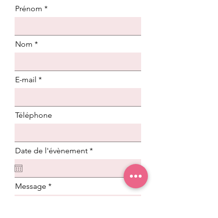
Prénom
Nom
E-mail
Téléphone
r
Date de l'évènement
*
e
q
u
i
Message
r
e
d